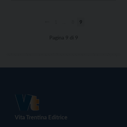
1
…
8
9
Paginazione
degli
Pagina 9 di 9
articoli
Vita Trentina Editrice