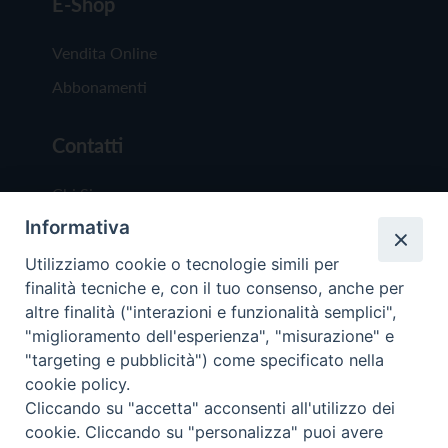
E-Shop
Vendita Online
Abbonamenti
Contatti
Chi Siamo
Informativa
Redazione
Scrivici
Utilizziamo cookie o tecnologie simili per
finalità tecniche e, con il tuo consenso, anche per
altre finalità ("interazioni e funzionalità semplici",
"miglioramento dell'esperienza", "misurazione" e
"targeting e pubblicità") come specificato nella
cookie policy.
Copyright © 2019 - Tutti i diritti riservati - Vit
Cliccando su "accetta" acconsenti all'utilizzo dei
Trentina Editrice
cookie. Cliccando su "personalizza" puoi avere