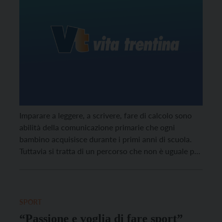
Imparare a leggere, a scrivere, fare di calcolo sono
abilità della comunicazione primarie che ogni
bambino acquisisce durante i primi anni di scuola.
Tuttavia si tratta di un percorso che non è uguale per
tutti. Molti alunni vivono con difficoltà questa fase
di apprendimento, con la conseguenza di essere
spesso giudicati come alunni distratti o svogliati
generando sfiducia in se stessi e nelle proprie
SPORT
capacità. Tecnicamente si parla di Dsa per indicare
“Passione e voglia di fare sport”