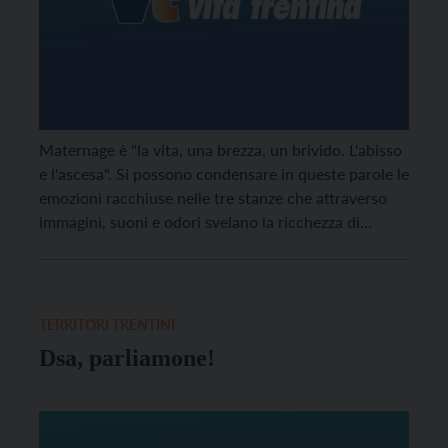
Maternage è "la vita, una brezza, un brivido. L'abisso
e l'ascesa". Si possono condensare in queste parole le
emozioni racchiuse nelle tre stanze che attraverso
immagini, suoni e odori svelano la ricchezza di
"Maternage. Tracce di un viaggio", una mostra che è
non solo opera d'arte e installazione, ma percorso
fisico, emotivo, sensoriale, conoscitivo sul tema della
disabilità, inaugurato sabato 19 marzo al Museo
TERRITORI TRENTINI
Diocesano Tridentino.
Dsa, parliamone!