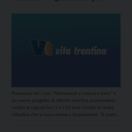
tutti quei disturbi specifici dell'apprendimento che
consistono nella difficoltà ad acquisire abilità come
la scrittura, la lettura e il calcolo (i più conosciuti).
Solo in Italia la casistica di Dsa interessa almeno il
5% della popolazione in età scolare.
Promosso dal Coni, “Alleniamoli a crescere bene” è
un nuovo progetto di attività sportiva pomeridiana
rivolta ai ragazzi fra i 5 e i 13 anni. Dodici le realtà
cittadine che si sono messe a disposizione. “Il nostro
ruolo è quello di incentivare e diffondere l'attività
sportiva sul nostro territorio, a tutti i livelli”, dice il