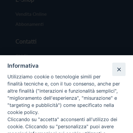
Vendita Online
Abbonamenti
Contatti
Chi Siamo
Informativa
Redazione
Scrivici
Utilizziamo cookie o tecnologie simili per
finalità tecniche e, con il tuo consenso, anche per
altre finalità ("interazioni e funzionalità semplici",
"miglioramento dell'esperienza", "misurazione" e
"targeting e pubblicità") come specificato nella
cookie policy.
Copyright © 2019 - Tutti i diritti riservati - Vit
Cliccando su "accetta" acconsenti all'utilizzo dei
Trentina Editrice
cookie. Cliccando su "personalizza" puoi avere