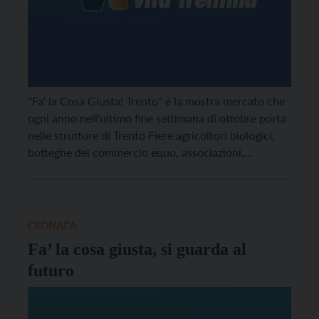
"Fa' la Cosa Giusta! Trento" è la mostra mercato che
ogni anno nell'ultimo fine settimana di ottobre porta
nelle strutture di Trento Fiere agricoltori biologici,
botteghe del commercio equo, associazioni,
cooperative sociali e aziende che propongono
prodotti e servizi rispettosi dell'ambiente.
CRONACA
Fa’ la cosa giusta, si guarda al
futuro