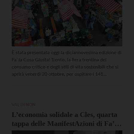
È stata presentata oggi la diciannovesima edizione di
Fa’ la Cosa Giusta! Trento, la fiera trentina del
consumo critico e degli stili di vita sostenibili che si
aprirà venerdì 20 ottobre, per ospitare i 141
espositori presenti, tra i quali, a fare la parte del
leone saranno nei padiglioni interni gli “ecoprodotti”
e in quelli […]
VAL DI NON
L’economia solidale a Cles, quarta
tappa delle ManifestAzioni di Fa’
La Cosa Giusta