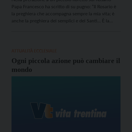
Papa Francesco ha scritto di su pugno: “Il Rosario è
la preghiera che accompagna sempre la mia vita; è
anche la preghiera dei semplici e dei Santi… È la
preghiera del mio cuore”. Nel mese di maggio di
quest’Anno giubilare della divina Misericordia,
secondo le indicazioni, la richiesta e l’esempio di
Papa Francesco possiamo riscoprire questa
ATTUALITÀ ECCLESIALE
preghiera.
Ogni piccola azione può cambiare il
mondo