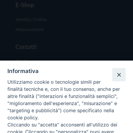
E-Shop
Vendita Online
Abbonamenti
Contatti
Chi Siamo
Informativa
Redazione
Scrivici
Utilizziamo cookie o tecnologie simili per
finalità tecniche e, con il tuo consenso, anche per
altre finalità ("interazioni e funzionalità semplici",
"miglioramento dell'esperienza", "misurazione" e
"targeting e pubblicità") come specificato nella
cookie policy.
Copyright © 2019 - Tutti i diritti riservati - Vit
Cliccando su "accetta" acconsenti all'utilizzo dei
Trentina Editrice
cookie. Cliccando su "personalizza" puoi avere