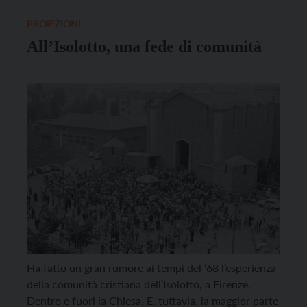
nella Chiesa cattolica. Tornare a Betania, significa
lasciarsi interpellare da un […]
PROIEZIONI
All’Isolotto, una fede di comunità
Ha fatto un gran rumore ai tempi del ’68 l’esperienza
della comunità cristiana dell’Isolotto, a Firenze.
Dentro e fuori la Chiesa. E, tuttavia, la maggior parte