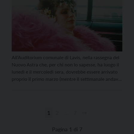
All’Auditorium comunale di Lavis, nella rassegna del
Nuovo Astra che, per chi non lo sapesse, ha luogo il
lunedì e il mercoledì sera, dovrebbe essere arrivato
proprio il primo marzo (mentre il settimanale andava
in stampa) il film che ha vinto il Leone d’oro a Venezia
nel settembre scorso. Si tratta del documentario che
Laura […]
1
2
…
7
Paginazione
degli
Pagina 1 di 7
articoli