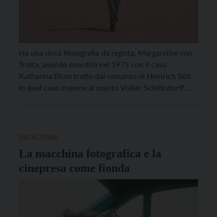
Ha una ricca filmografia da regista, Margarethe von
Trotta, avendo esordito nel 1975 con Il caso
Katharina Blum tratto dal romanzo di Heinrich Böll.
In quel caso insieme al marito Volker Schlöndorff, ma
poi ha proseguito in autonomia inanellando almeno
una ventina di opere, tra cui lampeggiano titoli come
Rosa L., Annah Arendt, Vision, dedicati […]
PROIEZIONI
La macchina fotografica e la
cinepresa come fionda