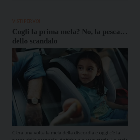
Soudade Kaadan, che la distribuzione italiana ha
tradotto con “Il buco nel cielo”, ma il cui significato
[…]
VISTI PER VOI
Cogli la prima mela? No, la pesca…
dello scandalo
C’era una volta la mela della discordia e oggi c’è la
pesca dello scandalo. Antiche e nuove storie. La mela