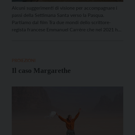
Alcuni suggerimenti di visione per accompagnare i
passi della Settimana Santa verso la Pasqua.
Partiamo dal film Tra due mondi dello scrittore-
regista francese Emmanuel Carrère che nel 2021 ha
portato sullo schermo il libro-inchiesta della
giornalista Florence Aubenas Le Quai de
Ouistreham, edito in Italia da Piemme con il titolo La
scatola rossa. Il film […]
PROIEZIONI
Il caso Margarethe