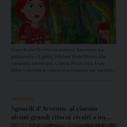
Dopo Rodari (La freccia azzurra), Sepulveda (La
gabbianella e il gatto), Michael Ende (Momo alla
conquista del tempo), Collodi (Pinocchio), Enzo
D’Alò è tornato al cinema d’animazione per bambini
e famiglie con un nuovo racconto letterario. Ha
scelto un autore irlandese contemporaneo che in
genere scrive per un pubblico adulto: Roddy Doyle. Il
suo Greyhound […]
PROIEZIONI
Sguardi d’Avvento: al cinema
alcuni grandi ritorni rivolti a un
pubblico familiare