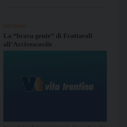
dicembre ad ore 20.30.
SPETTACOLI
La “brava gente” di Frattaroli
all’Arcivescovile