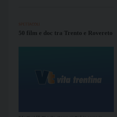
il PalaRotari di San Michele all’Adige (via del Tonale):
per informazioni Biblioteca Diocesana 0461-
360224.
SPETTACOLI
50 film e doc tra Trento e Rovereto