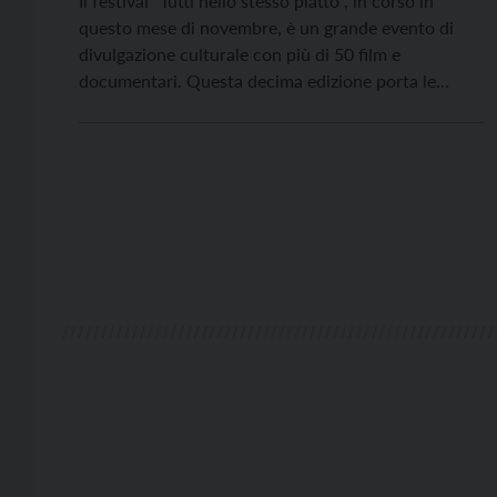
Il festival “Tutti nello stesso piatto”, in corso in
questo mese di novembre, è un grande evento di
divulgazione culturale con più di 50 film e
documentari. Questa decima edizione porta le
proiezioni, per la prima volta, oltre che a Trento
anche a Rovereto.