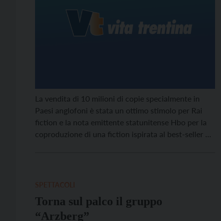
La vendita di 10 milioni di copie specialmente in
Paesi anglofoni è stata un ottimo stimolo per Rai
fiction e la nota emittente statunitense Hbo per la
coproduzione di una fiction ispirata al best-seller di
Elena Ferrante
L’amica geniale
.
Il progetto prevede
di affidare al regista Saverio Costanzo la quadrilogia
della scrittrice e per la prossima stagione tv il
secondo volume.
SPETTACOLI
Torna sul palco il gruppo
“Arzberg”