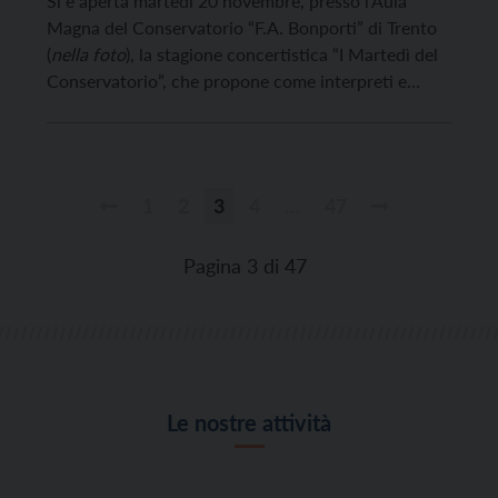
Si è aperta martedì 20 novembre, presso l’Aula
Magna del Conservatorio “F.A. Bonporti” di Trento
(
nella foto
), la stagione concertistica “I Martedì del
Conservatorio”, che propone come interpreti e
protagoniste le giovani promesse musicali del
Trentino ed è organizzata interamente dalla
comunità studentesca del Conservatorio.
1
2
3
4
…
47
Paginazione
degli
Pagina 3 di 47
articoli
Le nostre attività