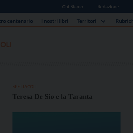
Chi Siamo
Redazione
stro centenario
I nostri libri
Territori
Rubric
OLI
SPETTACOLI
Teresa De Sio e la Taranta