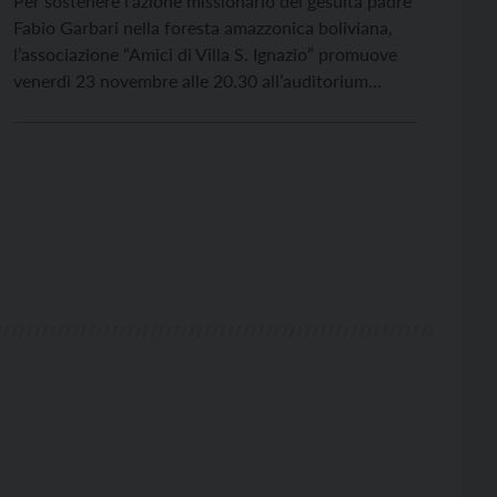
Per sostenere l’azione missionario del gesuita padre
Fabio Garbari nella foresta amazzonica boliviana,
l’associazione “Amici di Villa S. Ignazio” promuove
venerdì 23 novembre alle 20.30 all’auditorium
dell’Istituto Arcivescovile, in via Endrici a Trento, lo
spettacolo “Buonasera brava gente” del musicista,
cantautore e arrangiatore Beppe Frattaroli.