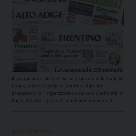
Il gruppo sudtirolese Athesia, proprietà della famiglia
Ebner, editore di Adige e Trentino, starebbe
preparando la riorganizzazione dei suoi quotidiani in
lingua italiana, riporta Prima online. Secondo le
indiscrezioni, la direzione responsabile dell’Adige
dovrebbe andare a Pierluigi Depentori, attuale web
editor di Alto Adige e Adige e del quotidiano online
giornaletrentino.it. Alberto Faustini, dal 6 […]
SOCIETÀ E POLITICA