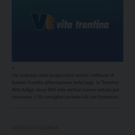
>
Ha sorpreso nelle proporzioni anche i militanti di
Salvini l’inedita affermazione della Lega in Trentino
Alto Adige, dove 800 mila elettori hanno votato per
rinnovare i 35 consiglieri provinciali che formeranno
il nuovo Consiglio Regionale. A Trento sarà
presidente della Provincia il leghista Maurizio
Fugatti, che insieme ad altre otto liste dell’Alleanza di
centrodestra autonomista, ha ottenuto il 46,73 dei
ATTUALITÀ ECCLESIALE
voti, sbaragliando il candidato dem Giorgio Tonini