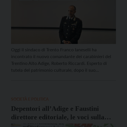
Oggi il sindaco di Trento Franco Ianeselli ha
incontrato il nuovo comandante dei carabinieri del
Trentino Alto Adige, Roberto Riccardi. Esperto di
tutela del patrimonio culturale, dopo il suo
insediamento il 26 settembre scorso a Bolzano il
generale sta compiendo un giro nei territori per
incontrare le varie autorità e prendere conoscenza
delle persone e […]
SOCIETÀ E POLITICA
Depentori all’Adige e Faustini
direttore editoriale, le voci sulla
riorganizzazione in Athesia