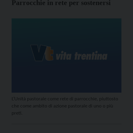
Parrocchie in rete per sostenersi
(25,4) e il presidente uscente, l’autonomista Ugo
Rossi (12,42).
L’Unità pastorale come rete di parrocchie, piuttosto
che come ambito di azione pastorale di uno o più
preti.