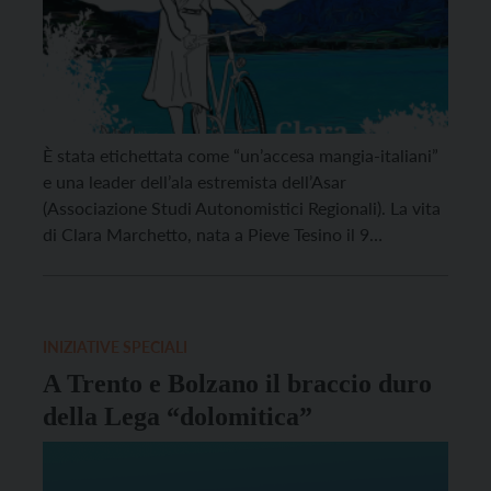
È stata etichettata come “un’accesa mangia-italiani”
e una leader dell’ala estremista dell’Asar
(Associazione Studi Autonomistici Regionali). La vita
di Clara Marchetto, nata a Pieve Tesino il 9
novembre del 1911, offre in ogni caso un importante
spaccato della storia trentina a cavallo tra la
Seconda guerra mondiale e il dopoguerra, segnato in
Trentino Alto Adige […]
INIZIATIVE SPECIALI
A Trento e Bolzano il braccio duro
della Lega “dolomitica”