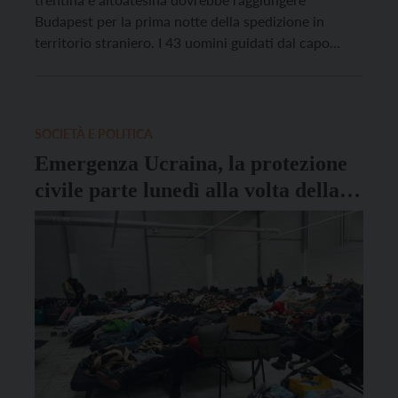
Budapest per la prima notte della spedizione in
territorio straniero. I 43 uomini guidati dal capo
missione Giovanni Giovannini sono partiti questa
mattina alle 5, dopo il briefing presso il polo della
Protezione civile di Lavis, e hanno attraversato
Slovenia e Ungheria. […]
SOCIETÀ E POLITICA
Emergenza Ucraina, la protezione
civile parte lunedì alla volta della
Moldavia