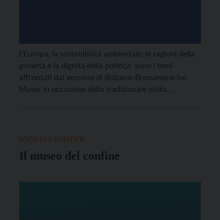
L’Europa, la sostenibilità ambientale, le ragioni della
povertà e la dignità della politica: sono i temi
affrontati dal vescovo di Bolzano-Bressanone Ivo
Muser in occasione della tradizionale visita
prenatalizia al Consiglio Provinciale di Bolzano.
SOCIETÀ E POLITICA
Il museo del confine