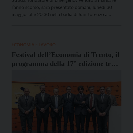
l’anno scorso, sarà presentato domani, lunedì 30
maggio, alle 20.30 nella badia di San Lorenzo a
Trento (Piazza Dante). Il volume è uscito postumo lo
scorso marzo, e racconta la storia del chirurgo e di
Emergency, l’associazione che ha fondato. […]
ECONOMIA E LAVORO
Festival dell’Economia di Trento, il
programma della 17° edizione tra il
2 e il 5 giugno