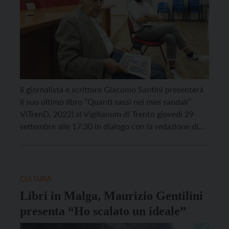
Il giornalista e scrittore Giacomo Santini presenterà
il suo ultimo libro “Quanti sassi nei miei sandali”
ViTrenD, 2022) al Vigilianum di Trento giovedì 29
settembre alle 17.30 in dialogo con la redazione di
Vita Trentina. Per anni la sua voce ha raccontato in
radio e in tv le stagioni del grande ciclismo, ma
anche otto Olimpiadi. […]
CULTURA
Libri in Malga, Maurizio Gentilini
presenta “Ho scalato un ideale”