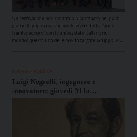
Un festival che non rimarrà più confinato nei pochi
giorni di giugno ma che vuole vivere tutto l’anno
tramite accordi con le ambasciate italiane nel
mondo: questa una delle novità targate Gruppo 24
Ore del Festival dell’Economia di Trento, che torna
tra il 2 e il 5 giugno per la sua 17° edizione. Spiccano
9 […]
SOCIETÀ E POLITICA
Luigi Negrelli, ingegnere e
innovatore: giovedì 31 la
presentazione del libro di Leonardi
a Trentini nel Mondo