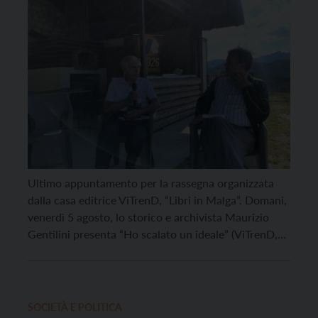
Ultimo appuntamento per la rassegna organizzata
dalla casa editrice ViTrenD, “Libri in Malga”. Domani,
venerdì 5 agosto, lo storico e archivista Maurizio
Gentilini presenta “Ho scalato un ideale” (ViTrenD,
2021), che racconta la vita e la personalità di
Armano Aste, grande alpinista originario di Reviano
di Isera protagonista della stagione dell’alpinismo –
in particolare patagonico […]
SOCIETÀ E POLITICA