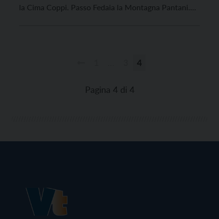
la Cima Coppi. Passo Fedaia la Montagna Pantani.
Ecco come appare lo scheletro del Giro d’Italia. Ma
la corsa rosa non è solo dati e statistiche, è molto di
più; […]
1
…
3
4
Paginazione
degli
Pagina 4 di 4
articoli