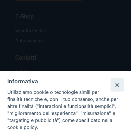
E-Shop
Vendita Online
Abbonamenti
Contatti
Chi Siamo
Informativa
Redazione
Scrivici
Utilizziamo cookie o tecnologie simili per
finalità tecniche e, con il tuo consenso, anche per
altre finalità ("interazioni e funzionalità semplici",
"miglioramento dell'esperienza", "misurazione" e
"targeting e pubblicità") come specificato nella
cookie policy.
Copyright © 2019 - Tutti i diritti riservati - Vit