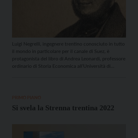
Luigi Negrelli, ingegnere trentino conosciuto in tutto
il mondo in particolare per il canale di Suez, è
protagonista del libro di Andrea Leonardi, professore
ordinario di Storia Economica all’Università di
Trento. Il volume, “Un innovatore nell’ingegneria dei
trasporti del 19° secolo: Luigi Negrelli”, sarà
presentato giovedì 31 marzo alle 18 nella sede
dell’associazione Trentini nel […]
PRIMO PIANO
Si svela la Strenna trentina 2022